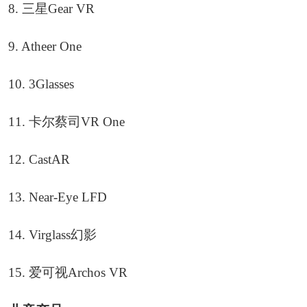
8. 三星Gear VR
9. Atheer One
10. 3Glasses
11. 卡尔蔡司VR One
12. CastAR
13. Near-Eye LFD
14. Virglass幻影
15. 爱可视Archos VR