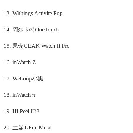
13. Withings Activite Pop
14. 阿尔卡特OneTouch
15. 果壳GEAK Watch II Pro
16. inWatch Z
17. WeLoop小黑
18. inWatch π
19. Hi-Peel Hi8
20. 土曼T-Fire Metal