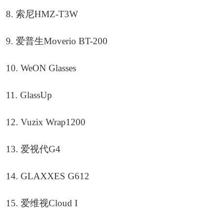
8. 索尼HMZ-T3W
9. 爱普生Moverio BT-200
10. WeON Glasses
11. GlassUp
12. Vuzix Wrap1200
13. 爱视代G4
14. GLAXXES G612
15. 爱维视Cloud I