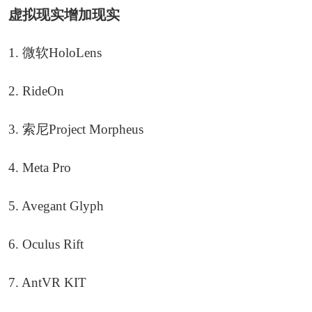
虚拟现实增加现实
1. 微软HoloLens
2. RideOn
3. 索尼Project Morpheus
4. Meta Pro
5. Avegant Glyph
6. Oculus Rift
7. AntVR KIT