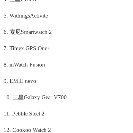
5. WithingsActivite
6. 索尼Smartwatch 2
7. Timex GPS One+
8. inWatch Fusion
9. EMIE nevo
10. 三星Galaxy Gear V700
11. Pebble Steel 2
12. Cookoo Watch 2