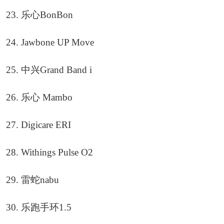
23. 乐心BonBon
24. Jawbone UP Move
25. 中兴Grand Band i
26. 乐心 Mambo
27. Digicare ERI
28. Withings Pulse O2
29. 雷蛇nabu
30. 乐跑手环1.5