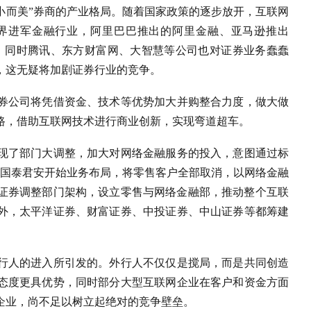
小而美”券商的产业格局。随着国家政策的逐步放开，互联网
界进军金融行业，阿里巴巴推出的阿里金融、亚马逊推出
链金融等，同时腾讯、东方财富网、大智慧等公司也对证券业务蠢蠢
，这无疑将加剧证券行业的竞争。
券公司将凭借资金、技术等优势加大并购整合力度，做大做
路，借助互联网技术进行商业创新，实现弯道超车。
现了部门大调整，加大对网络金融服务的投入，意图通过标
月，国泰君安开始业务布局，将零售客户全部取消，以网络金融
通证券调整部门架构，设立零售与网络金融部，推动整个互联
外，太平洋证券、财富证券、中投证券、中山证券等都筹建
行人的进入所引发的。外行人不仅仅是搅局，而是共同创造
态度更具优势，同时部分大型互联网企业在客户和资金方面
企业，尚不足以树立起绝对的竞争壁垒。