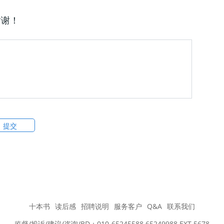
谢谢！
十本书
读后感
招聘说明
服务客户
Q&A
联系我们
监督/投诉/建议/咨询/BD：010-65245588 65249988 EXT 5678