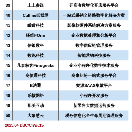
39
上上参谋
开店者数智化开店服务平台
40
Callme叩我网
一站式采销全链路数字化解决方案
41
瞰瞰科技
影像软硬件系统解决方案服务
42
绎维FOne
企业数据处理和分析平台
43
信银数科
数字供应链管理服务
44
数跑科技
智能营销科技服务
45
凡泰极客Finogeeks
企业小程序化数字技术服务
46
商债通科技
商事纠纷一站式服务平台
47
E法通
案源SAAS集散平台
48
乐核网络
小程序开发服务
49
那美互动
新零售大数据运营服务
50
大象慧云
税务信息化全生命周期管理服务
2025.04 DBC/CIW/CIS