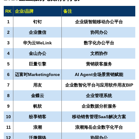
RK
企业/品牌
备注
1
钉钉
企业级智能移动办公平台
2
企业微信
协同办公
3
华为云WeLink
数字化办公平台
4
金山办公
文档协作
5
巨量引擎
营销获客服务
6
迈富时Marketingforce
AI Agent全场景营销赋能
7
用友
企业数智化平台与应用软件用友BIP
8
金蝶云
企业管理系统
9
帆软
企业数据分析服务
10
纷享销客
移动销售管理SaaS解决方案
11
浪潮
浪潮海岳企业数字化平台
12
泛微网络
协同办公