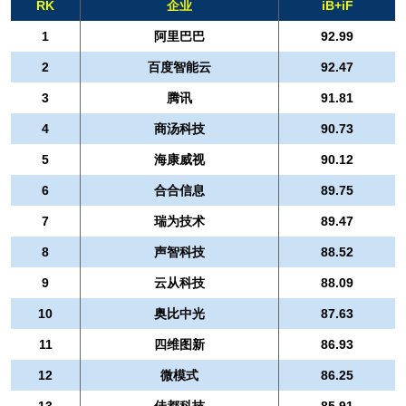
RK
企业
iB+iF
1
阿里巴巴
92.99
2
百度智能云
92.47
3
腾讯
91.81
4
商汤科技
90.73
5
海康威视
90.12
6
合合信息
89.75
7
瑞为技术
89.47
8
声智科技
88.52
9
云从科技
88.09
10
奥比中光
87.63
11
四维图新
86.93
12
微模式
86.25
13
佳都科技
85.91