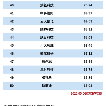
40
熵基科技
70.24
41
中科视拓
69.97
42
云天励飞
69.53
43
眼神科技
68.92
44
纵目科技
68.03
45
川大智胜
67.45
46
歌尔股份
67.12
47
拓尔思
66.89
48
阜时科技
66.78
49
极视角
65.89
50
快商通
65.03
2025.05 DBC/CIW/CIS