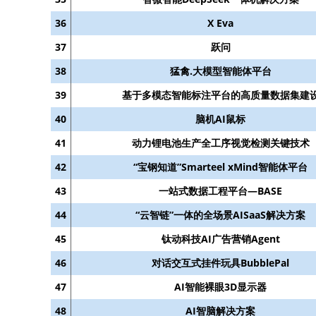
36
X Eva
37
跃问
38
猛禽.大模型智能体平台
39
基于多模态智能标注平台的高质量数据集建
40
脑机AI鼠标
41
动力锂电池生产全工序视觉检测关键技术
42
“宝钢知道”Smarteel xMind智能体平台
43
一站式数据工程平台—BASE
44
“云智链”一体的全场景AISaaS解决方案
45
钛动科技AI广告营销Agent
46
对话交互式挂件玩具BubblePal
47
AI智能裸眼3D显示器
48
AI智脑解决方案