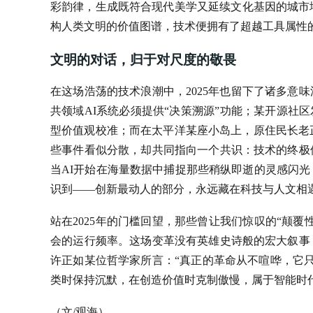
彩韵律，生成既符合现代美学又延续文化基因的城市
构人类文明的价值图谱，技术便拥有了超越工具属性
文明的对话，归于对尺度的敬畏
在这场浩荡的技术浪潮中，2025年也留下了诸多意
共领域AI系统必须提供“决策溯源”功能；某开源社
型价值观校准；而在太平洋某座小岛上，原住民长老
些事件看似分散，却共同指向一个共识：技术的终极
当AI开始在海量数据中捕捉那些稍纵即逝的灵感闪
识到——创新最动人的部分，永远藏在科技与人文相
站在2025年的门槛回望，那些曾让我们惊叹的“颠
会的运行频率。这场变革没有英雄史诗般的宏大叙事
许正如某位哲学家所言：“真正的革命从不喧哗，它只
类时保持沉默，在创造价值时克制傲慢，属于智能时
（文/观海）