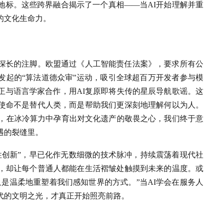
地标。这些跨界融合揭示了一个真相——当AI开始理解并重
的文化生命力。
味深长的注脚。欧盟通过《人工智能责任法案》，要求所有公
区发起的“算法道德众审”运动，吸引全球超百万开发者参与模
正与语言学家合作，用AI复原即将失传的星辰导航歌谣。这
使命不是替代人类，而是帮助我们更深刻地理解何以为人。
光，在冰冷算力中孕育出对文化遗产的敬畏之心，我们终于意
遇的裂缝里。
覆性创新”，早已化作无数细微的技术脉冲，持续震荡着现代社
，却让每个普通人都能在生活褶皱处触摸到未来的温度。或
是温柔地重塑着我们感知世界的方式。”当AI学会在服务人
代的文明之光，才真正开始照亮前路。