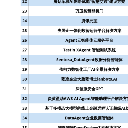
22
蘑菇车联AI网络赋能“智慧交通”建设方案
23
万卫智慧登机门
24
腾讯元宝
25
央国企一体化数智运营平台解决方案
26
Agent云智能体云服务平台
27
Testin XAgent 智能测试系统
28
Sentosa_DataAgent数据分析智能体
29
依柯力数智化工厂AI全景解决方案
30
蓝凌企业大脑蓝博士lanbots.AI
31
深信服安全GPT
32
炎黄盈动AWS Al Agent智能助理平台解决方
33
基于多模态大模型的线上金融远程认证超级AI
34
DataAgent企业数据智能体
35
智微智能DeepSeek一体机解决方案