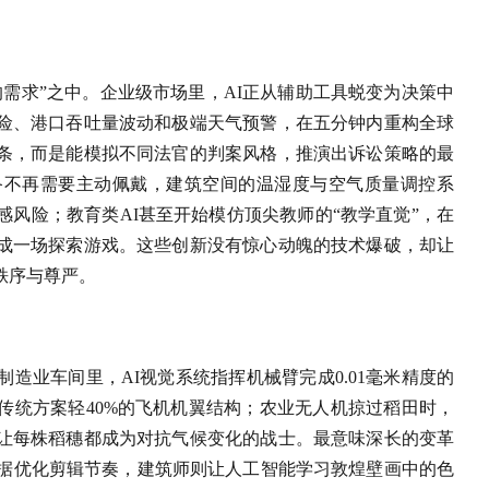
需求”之中。企业级市场里，AI正从辅助工具蜕变为决策中
险、港口吞吐量波动和极端天气预警，在五分钟内重构全球
条，而是能模拟不同法官的判案风格，推演出诉讼策略的最
备不再需要主动佩戴，建筑空间的温湿度与空气质量调控系
风险；教育类AI甚至开始模仿顶尖教师的“教学直觉”，在
成一场探索游戏。这些创新没有惊心动魄的技术爆破，却让
秩序与尊严。
造业车间里，AI视觉系统指挥机械臂完成0.01毫米精度的
传统方案轻40%的飞机机翼结构；农业无人机掠过稻田时，
让每株稻穗都成为对抗气候变化的战士。最意味深长的变革
数据优化剪辑节奏，建筑师则让人工智能学习敦煌壁画中的色