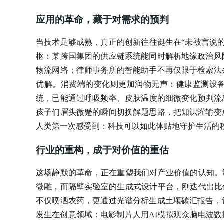
应用的革命，藏于对需求的预判
当技术足够成熟，真正的创新往往诞生在“未被言说的
枢：某跨国集团的供应链系统能同时解析地缘政治风
物流网络；律师事务所的智能助手不再仅限于检索法
优解。消费端的变化则更加润物无声：健康监测设
统，已能通过呼吸频率、皮肤温度的细微变化预判流感
孩子们眉头微蹙的瞬间切换解题思路，把知识灌输变
人类第一次感受到：科技可以如此体贴地守护生活的
行业的重构，成于对价值的重估
这场静默的革命，正在重塑我们对产业价值的认知。制
微雕，而隔壁实验室的生成式设计平台，刚迭代出比
不仅喷洒农药，更通过光谱分析生成土壤碳汇报告，
发生在创意领域：电影制片人用AI模拟观众脑电波