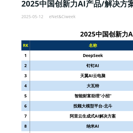
2025中国创新力AI产品/解决方案
2025-05-12
eNet&Ciweek
2025中国创新力A
RK
名称
1
DeepSeek
2
钉钉AI
3
天翼AI云电脑
4
大瓦特
5
智能财富助理“小招”
6
投顾大模型平台-北斗
7
阿里云生成式AI解决方案
8
纳米AI