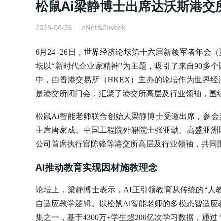
松鼠Ai梁静博士出席达沃斯港交
2025-06-26
eNet&Ciweek
6月24 -26日，世界经济论坛第十六届新领军者年
坛以“新时代企业家精神”为主题，吸引了来自90多个
中，由香港交易所（HKEX）主办的论坛作为世界
是港交所闭门会，汇聚了港交所高层及行业领袖，围
松鼠Ai智能老师联合创始人梁静博士受邀出席，参
主席唐家成、中国工程院外籍院士张亚勤、高盛亚洲区（除日
公司首席执行官陈锋等港交所高层及行业领袖，共同围
AI推动教育实现因材施教理念
论坛上，梁静博士表示，AI正引领教育从传统的“人
自适应教学逻辑。以松鼠Ai智能老师的多模态智适应
集之一，基于4300万+学生超200亿次学习数据，通