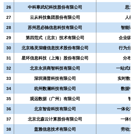
26
中科寒武纪科技股份有限公司
思元
27
云从科技集团股份有限公司
人机
28
苏州思必驰信息科技有限公司
智能语
29
第四范式（北京）技术有限公司
企业级A
30
北京格灵深瞳信息技术股份有限公司
行为分
31
星环信息科技（上海）股份有限公司
分布
32
北京永洪商智科技有限公司
一站式BI
33
深圳滴普科技有限公司
实时数据智
34
杭州数澜科技有限公司
数据中
35
观远数据（广州）有限公司
智
36
北京智齿科技有限公司
一体化客
37
北京北森云计算股份有限公司
一体化
38
盖雅信息技术有限公司
劳动力