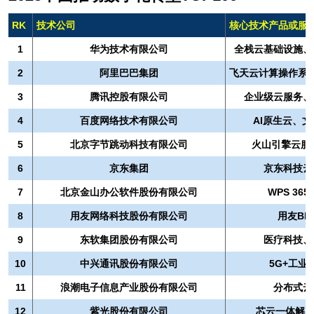
RK
技术公司
核心技术产品或服
1
华为技术有限公司
全栈云基础设施、
2
阿里巴巴集团
飞天云计算操作系
3
腾讯控股有限公司
企业级云服务、
4
百度网络技术有限公司
AI原生云、文
5
北京字节跳动科技有限公司
火山引擎云服
6
京东集团
京东科技云
7
北京金山办公软件股份有限公司
WPS 3
8
用友网络科技股份有限公司
用友BI
9
东软集团股份有限公司
医疗科技、
10
中兴通讯股份有限公司
5G+工
11
浪潮电子信息产业股份有限公司
分布式云
12
紫光股份有限公司
芯云一体解决