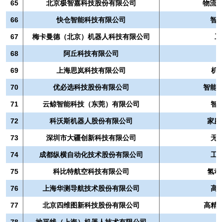
65
北京极智嘉科技股份有限公司
物流
66
快仓智能科技有限公司
智能
67
梅卡曼德（北京）机器人科技有限公司
工
68
阿丘科技有限公司
69
上海思岚科技有限公司
机
70
优必选科技股份有限公司
智能服
71
云鲸智能科技（东莞）有限公司
智
72
科沃斯机器人股份有限公司
家庭
73
深圳市大疆创新科技有限公司
无
74
成都纵横自动化技术股份有限公司
工
75
科比特航空科技有限公司
氢动
76
上海华测导航技术股份有限公司
高
77
北京四维图新科技股份有限公司
高精
78
地平线（上海）机器人技术有限公司