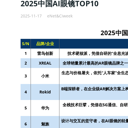
2025中国AI眼镜TOP10
2025-11-17
eNet&Ciweek
2025中国
S/N
品牌/企业
1
雷鸟创新
技术硬核派，凭借自研的“全息光
2
XREAL
全球销量累计最高的AR眼镜品牌之
生态与价格屠夫，依托“人车家”全生
3
小米
B端深耕者，在企业级AR解决方案上
4
Rokid
全栈技术巨擘，凭借在5G通信、自
5
华为
设计与交互的坚守者，在AI眼镜的轻
6
魅族