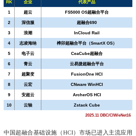
RK
企业
代表产品
1
超云
FS5000 OS超融合平台
2
深信服
超融合690
3
浪潮
InCloud Rail
4
志凌海纳
榫卯超融合平台（SmartX OS）
5
电子云
CeaCube超融合
6
青云
云易捷超融合平台
7
超聚变
FusionOne HCI
8
云宏
CNware WinHCI
9
安超云
ArcherOS HCI
10
云轴
Zstack Cube
2025.11 DBC/CIW/eNet16
中国超融合基础设施（HCI）市场已进入主流应用