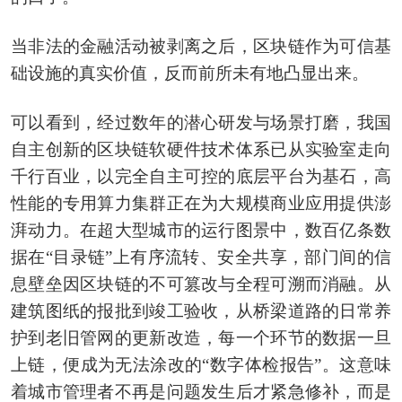
当非法的金融活动被剥离之后，区块链作为可信基
础设施的真实价值，反而前所未有地凸显出来。
可以看到，经过数年的潜心研发与场景打磨，我国
自主创新的区块链软硬件技术体系已从实验室走向
千行百业，以完全自主可控的底层平台为基石，高
性能的专用算力集群正在为大规模商业应用提供澎
湃动力。在超大型城市的运行图景中，数百亿条数
据在“目录链”上有序流转、安全共享，部门间的信
息壁垒因区块链的不可篡改与全程可溯而消融。从
建筑图纸的报批到竣工验收，从桥梁道路的日常养
护到老旧管网的更新改造，每一个环节的数据一旦
上链，便成为无法涂改的“数字体检报告”。这意味
着城市管理者不再是问题发生后才紧急修补，而是