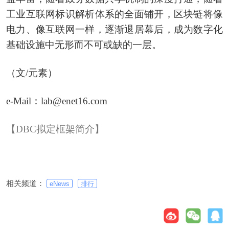
工业互联网标识解析体系的全面铺开，区块链将像
电力、像互联网一样，逐渐退居幕后，成为数字化
基础设施中无形而不可或缺的一层。
（文/元素）
e-Mail：lab@enet16.com
【DBC拟定框架简介】
相关频道：
eNews
排行