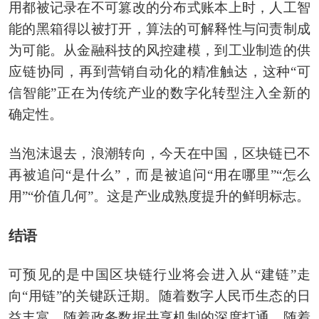
用都被记录在不可篡改的分布式账本上时，人工智
能的黑箱得以被打开，算法的可解释性与问责制成
为可能。从金融科技的风控建模，到工业制造的供
应链协同，再到营销自动化的精准触达，这种“可
信智能”正在为传统产业的数字化转型注入全新的
确定性。
当泡沫退去，浪潮转向，今天在中国，区块链已不
再被追问“是什么”，而是被追问“用在哪里”“怎么
用”“价值几何”。这是产业成熟度提升的鲜明标志。
结语
可预见的是中国区块链行业将会进入从“建链”走
向“用链”的关键跃迁期。随着数字人民币生态的日
益丰富，随着政务数据共享机制的深度打通，随着