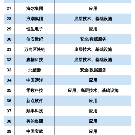
27
海尔集团
应用
28
浪潮集团
底层技术、基础设施
29
恒生电子
应用
30
信安世纪
安全/数据服务
31
万向区块链
底层技术、基础设施
32
嘉楠科技
底层技术、基础设施
33
北信源
安全/数据服务
34
中国远洋
应用
35
零数科技
应用、底层技术、基础设施
36
新点软件
应用
37
顺丰科技
应用
38
美的集团
应用
39
中国宝武
应用