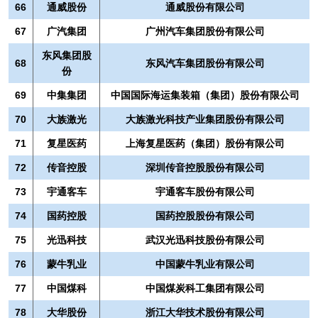
66
通威股份
通威股份有限公司
67
广汽集团
广州汽车集团股份有限公司
东风集团股
68
东风汽车集团股份有限公司
份
69
中集集团
中国国际海运集装箱（集团）股份有限公司
70
大族激光
大族激光科技产业集团股份有限公司
71
复星医药
上海复星医药（集团）股份有限公司
72
传音控股
深圳传音控股股份有限公司
73
宇通客车
宇通客车股份有限公司
74
国药控股
国药控股股份有限公司
75
光迅科技
武汉光迅科技股份有限公司
76
蒙牛乳业
中国蒙牛乳业有限公司
77
中国煤科
中国煤炭科工集团有限公司
78
大华股份
浙江大华技术股份有限公司