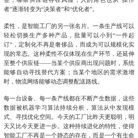
者”逐渐转变为“决策者”和“优化者”。
柔性，是智能工厂的另一张名片。一条生产线可以
轻松切换生产多种产品，批量可以小到“一件起
订”，定制化不再是奢侈品，而成为可以规模化实
现的常态。这种柔性不仅体现在生产环节，还延伸
至整个供应链——当某个供应商出现问题时，系统
能够自动寻找替代方案；当某个地区的需求激增
时，物流网络能够动态调整配送路线。
每一台设备、每一条产线都在不断产生数据，这些
数据被机器学习算法持续分析，算法从中发现模
式、寻找优化空间。今天的工厂比昨天更聪明，明
天又比今天更进一步。这种持续进化的特性，使得
智能工厂不再是一个静态的存在，而是一个有生命