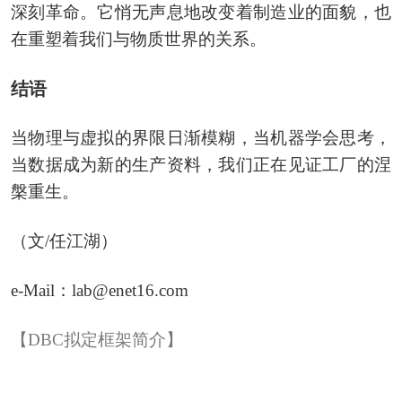
深刻革命。它悄无声息地改变着制造业的面貌，也
在重塑着我们与物质世界的关系。
结语
当物理与虚拟的界限日渐模糊，当机器学会思考，
当数据成为新的生产资料，我们正在见证工厂的涅
槃重生。
（文/任江湖）
e-Mail：lab@enet16.com
【DBC拟定框架简介】