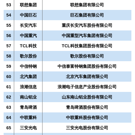
53
联想集团
联想集团有限公司
54
中国巨石
巨石集团有限公司
55
长安汽车
重庆长安汽车股份有限公司
56
中国重汽
中国重型汽车集团有限公司
57
TCL科技
TCL科技集团股份有限公司
58
歌尔股份
歌尔股份有限公司
59
中信特钢
中信泰富特钢集团股份有限公司
60
北汽集团
北京汽车集团有限公司
61
浪潮信息
浪潮电子信息产业股份有限公司
62
南山铝业
山东南山铝业股份有限公司
63
青岛啤酒
青岛啤酒股份有限公司
64
中联重科
中联重科股份有限公司
65
三安光电
三安光电股份有限公司