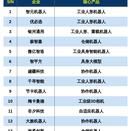
S/N
企业
核心产品
1
智元机器人
工业人形机器人
2
优必选
工业人形机器人
3
银河通用
工业人形、重载机器人
4
极智嘉
仓储机器人
5
微亿智造
工业具身智能机器人
6
智平方
具身大模型
7
越疆科技
协作机器人
8
千寻智能
工业人形机器人
9
节卡机器人
协作机器人
10
梅卡曼德
工业级3D相机
11
非夕科技
自适应机器人
12
大族机器人
协作机器人
13
海柔创新
仓储机器人