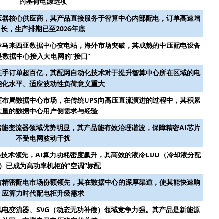
的基荷电源选项
压器核心供应商，其产品直接服务于智算中心内部配电，订单高速增
长，生产排期已至2026年底
标马来西亚数据中心变电站，海外市场突破，其成熟的中压配电设备
是数据中心接入大电网的“接口”
在手订单超百亿，其配网自动化技术对于提升智算中心所在区域的电
能化水平、适应波动性负荷意义重大
度布局数据中心市场，在传统UPS向高压直流演进的过程中，其积累
大量的数据中心用户侧需求与经验
能变流器领域优势明显，其产品能有效治理谐波，保障精密AI芯片
不受电网波动干扰
技术领先，AI算力功耗密度飙升，其高效的液冷CDU（冷却液分配
）已成为高功率机柜的“空调”标配
与精密配电市场份额领先，其在数据中心的深厚渠道，使其能快速响
应算力时代配电柜升级需求
电变流器、SVG（动态无功补偿）领域竞争力强。其产品是新能源