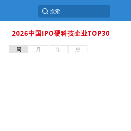
2026中国IPO硬科技企业TOP30
周
月
年
总