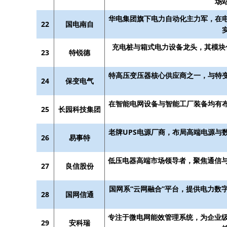
场
华电集团旗下电力自动化主力军，在
22
国电南自
充电桩与箱式电力设备龙头，其模块
23
特锐德
特高压变压器核心供应商之一，与特
24
保变电气
在智能电网设备与智能工厂装备均有
25
长园科技集团
老牌UPS电源厂商，布局高端电源与
26
易事特
低压电器高端市场领导者，聚焦通信与
27
良信股份
国网系“云网融合”平台，提供电力数
28
国网信通
专注于微电网能效管理系统，为企业级
29
安科瑞