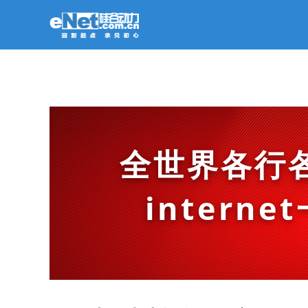
全世界各行
intern