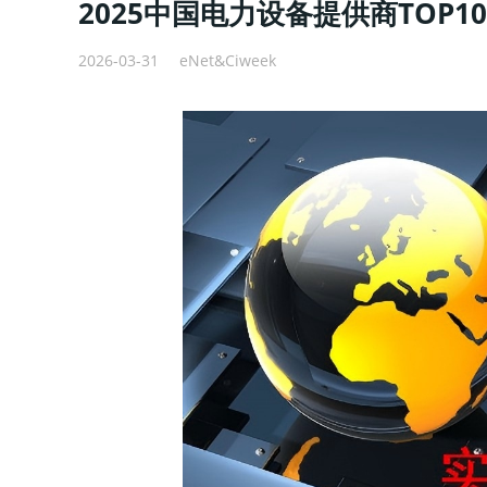
2025中国电力设备提供商TOP10
2026-03-31
eNet&Ciweek