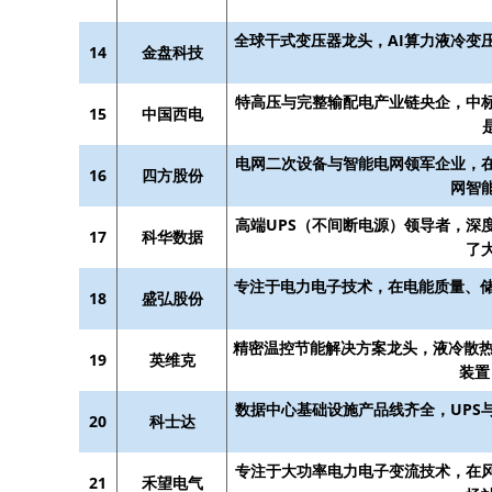
全球干式变压器龙头，AI算力液冷变
14
金盘科技
特高压与完整输配电产业链央企，中
15
中国西电
电网二次设备与智能电网领军企业，
16
四方股份
网智
高端UPS（不间断电源）领导者，深
17
科华数据
了
专注于电力电子技术，在电能质量、储
18
盛弘股份
精密温控节能解决方案龙头，液冷散热
19
英维克
装置
数据中心基础设施产品线齐全，UPS
20
科士达
专注于大功率电力电子变流技术，在风
21
禾望电气