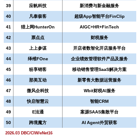
39
应帆科技
新消费与新金融服务
40
凡泰极客
超级App智能平台FinClip
41
猎上网HunterOn
AlGC+HR+FinTech
42
票点点
财税服务
43
上上参谋
开店者数智化开店服务平台
44
绎维FOne
企业绩效管理软件产品及服务
45
纷享销客
移动销售管理SaaS解决方案
46
那美互动
新零售大数据运营服务
47
微风企科技
Wbit财税AI服务
48
快启智慧云
智能CRM
49
E法通
案源SAAS集散平台
50
跨境魔方
AI Agent外贸获客
2026.03 DBC/CIW/eNet16