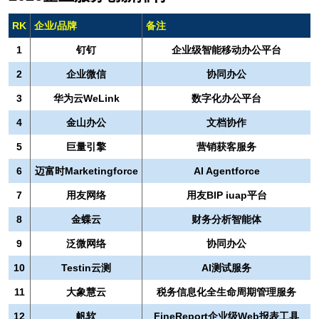
RK
企业/品牌
备注
1
钉钉
企业级智能移动办公平台
2
企业微信
协同办公
3
华为云WeLink
数字化办公平台
4
金山办公
文档协作
5
巨量引擎
营销获客服务
6
迈富时Marketingforce
AI Agentforce
7
用友网络
用友BIP iuap平台
8
金蝶云
财务分析智能体
9
泛微网络
协同办公
10
Testin云测
AI测试服务
11
大象慧云
税务信息化全生命周期管理服务
12
帆软
FineReport企业级Web报表工具