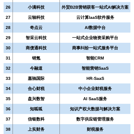
26
小满科技
外贸B2B营销获客一站式AI解决方案
27
云轴科技
云计算laaS软件服务
28
奇点云
AI数据中台
29
智采云科技
一站式企业物资采购平台
30
商债通科技
商事纠纷一站式服务平台
31
销氪
智能CRM
32
今融道
智能营销SaaS
33
嘉驰国际
HR-SaaS
34
合心财税
中小企业财税服务
35
盘兴数智
AI SaaS服务
36
知呱呱
知识产权大数据与解决方案
37
信银数科
数字供应链管理服务
38
上实财务
财税服务