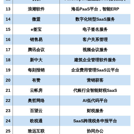
13
浪潮软件
海岳PaaS平台，智能ERP
14
微盟
数字化转型SaaS服务
15
e签宝
电子签名服务
16
销售易
客户关系管理
17
腾讯会议
视频会议服务
18
新中大
建筑企业管理软件服务
19
每刻报销
企业费用管理SaaS云平台
20
有赞
营销获客
21
云帐房
代账行业智能财税SaaS
22
奥哲网络
AI低代码平台
23
百望云
财税服务
24
欧税通
SaaS跨境税务申报平台
25
致远互联
协同办公