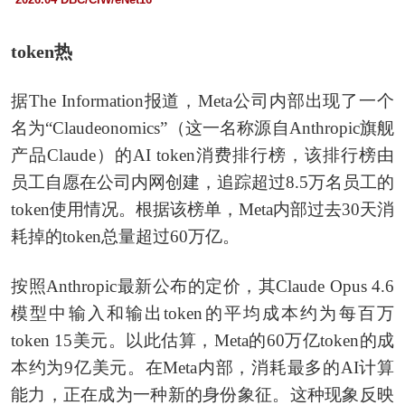
token热
据The Information报道，Meta公司内部出现了一个
名为“Claudeonomics”（这一名称源自Anthropic旗舰
产品Claude）的AI token消费排行榜，该排行榜由
员工自愿在公司内网创建，追踪超过8.5万名员工的
token使用情况。根据该榜单，Meta内部过去30天消
耗掉的token总量超过60万亿。
按照Anthropic最新公布的定价，其Claude Opus 4.6
模型中输入和输出token的平均成本约为每百万
token 15美元。以此估算，Meta的60万亿token的成
本约为9亿美元。在Meta内部，消耗最多的AI计算
能力，正在成为一种新的身份象征。这种现象反映