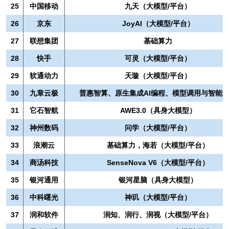
25
中国移动
九天（大模型/平台）
26
京东
JoyAI（大模型/平台）
27
联想集团
基础算力
28
快手
可灵（大模型/平台）
29
软通动力
天璇（大模型/平台）
30
九章云极
普惠智算、原生集成Al编程、模型调用与智能
31
它石智航
AWE3.0（具身大模型）
32
神州数码
问学（大模型/平台）
33
浪潮云
基础算力，海若（大模型/平台）
34
商汤科技
SenseNova V6（大模型/平台）
35
银河通用
银河星脑（具身大模型）
36
中科曙光
神玑（大模型/平台）
37
润和软件
润知、润行、润视（大模型/平台）