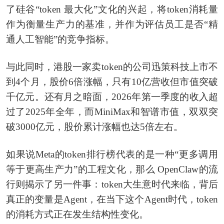
了硅谷“token 最大化”文化的兴起，将token消耗量
作为衡量生产力的基准，并作为评估员工是否“精
通人工智能”的竞争指标。
与此同时，港股一家卖token的公司迅策科技上市不
到4个月，股价6倍涨幅，只有10亿营收但市值突破
千亿元。还有月之暗面，2026年第一季度的收入超
过了2025年全年，而MiniMax和智谱市值，双双突
破3000亿元，股价累计涨幅也达5倍左右。
如果说Meta的token排行榜代表的是一种“更多调用
等于更高生产力”的工程文化，那么 OpenClaw的流
行则揭示了另一件事：token大生意时代来临，背后
真正的变量是Agent，在当下这个Agent时代，token
的消耗方式正在发生结构性变化。