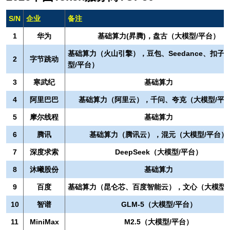
S/N
企业
备注
1
华为
基础算力(昇腾)，盘古（大模型/平台）
基础算力（火山引擎），豆包、Seedance、扣子
2
字节跳动
型/平台）
3
寒武纪
基础算力
4
阿里巴巴
基础算力（阿里云），千问、夸克（大模型/平
5
摩尔线程
基础算力
6
腾讯
基础算力（腾讯云），混元（大模型/平台）
7
深度求索
DeepSeek（大模型/平台）
8
沐曦股份
基础算力
9
百度
基础算力（昆仑芯、百度智能云），文心（大模型/
10
智谱
GLM-5（大模型/平台）
11
MiniMax
M2.5（大模型/平台）