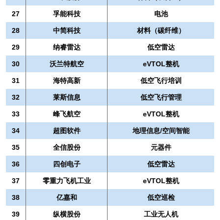
27
孚能科技
电池
28
中简科技
材料（碳纤维）
29
纳睿雷达
低空雷达
30
沃兰特航空
eVTOL整机
31
海特高新
低空飞行培训
32
莱斯信息
低空飞行管理
33
峰飞航空
eVTOL整机
34
超图软件
地理信息/空间智能
35
全信股份
元器件
36
四创电子
低空雷达
37
零重力飞机工业
eVTOL整机
38
亿嘉和
低空巡检
39
纵横股份
工业无人机