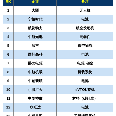
RK
企业
备注
1
大疆
无人机
2
宁德时代
电池
3
航发动力
航空发动机
4
中航光电
元器件
5
顺丰
低空物流
6
国轩高科
电池
7
卧龙电驱
电驱/电控
8
中航机载
机载系统
9
中创新航
电池
10
小鹏汇天
eVTOL整机
11
中复神鹰
材料（碳纤维）
12
欣旺达
电池
13
中科星图
卫星通讯系统