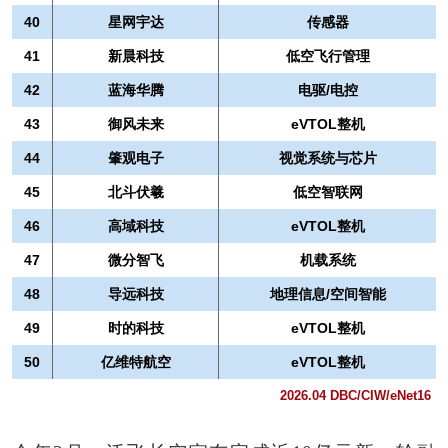
40
星网宇达
传感器
41
新晨科技
低空飞行管理
42
蓝海华腾
电驱/电控
43
御风未来
eVTOL整机
44
肇观电子
视觉系统与芯片
45
北斗伏羲
低空智联网
46
高域科技
eVTOL整机
47
微分智飞
机载系统
48
导远科技
地理信息/空间智能
49
时的科技
eVTOL整机
50
亿维特航空
eVTOL整机
2026.04 DBC/CIW/eNet16