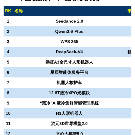
RK
名称
申
1
Seedance 2.0
2
Qwen3.6-Plus
3
WPS 365
4
DeepSeek-V4
杭
5
远征A3全尺寸人形机器人
6
星辰智能体服务平台
7
机器人救护车
8
12.8T液冷XPO光模块
9
“慧冷”AI液冷集群智能管理系统
10
H1人形机器人
11
混元3D世界模型2.0
12
文心大模型5.0