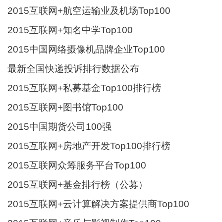
2015互联网+航空运输业及机场Top100
2015互联网+知名中学Top100
2015中国网络摄像机品牌企业Top100
最新全国快递投诉排行数据公布
2015互联网+私募基金Top100排行榜
2015互联网+图书馆Top100
2015中国期货公司100强
2015互联网+房地产开发Top100排行榜
2015互联网众筹服务平台Top100
2015互联网+基金排行榜（公募）
2015互联网+云计算解决方案提供商Top100