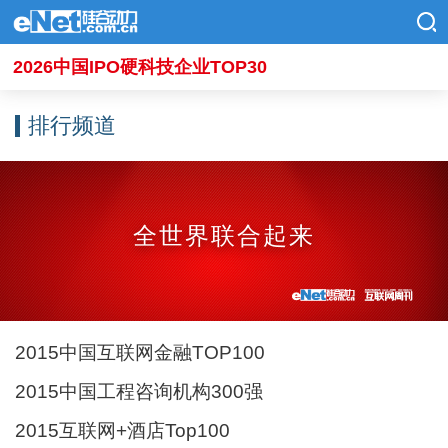
2026中国IPO硬科技企业TOP30
排行频道
全世界联合起来
2015中国互联网金融TOP100
2015中国工程咨询机构300强
2015互联网+酒店Top100